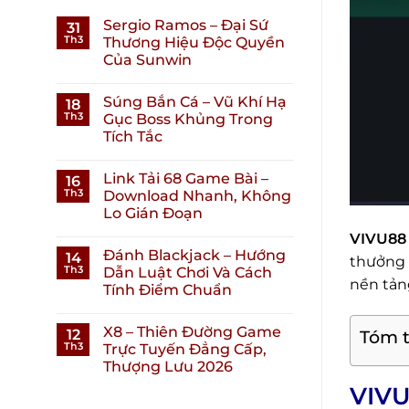
Sergio Ramos – Đại Sứ
31
Th3
Thương Hiệu Độc Quyền
Của Sunwin
Súng Bắn Cá – Vũ Khí Hạ
18
Th3
Gục Boss Khủng Trong
Tích Tắc
Link Tải 68 Game Bài –
16
Th3
Download Nhanh, Không
Lo Gián Đoạn
VIVU8
Đánh Blackjack – Hướng
14
thưởng 
Th3
Dẫn Luật Chơi Và Cách
nền tảng
Tính Điểm Chuẩn
X8 – Thiên Đường Game
12
Tóm t
Th3
Trực Tuyến Đẳng Cấp,
Thượng Lưu 2026
VIVU