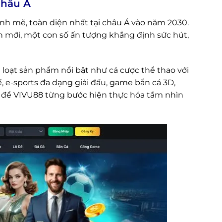
châu Á
nh mẽ, toàn diện nhất tại châu Á vào năm 2030.
ản mới, một con số ấn tượng khẳng định sức hút,
 loạt sản phẩm nổi bật như cá cược thể thao với
 e-sports đa dạng giải đấu, game bắn cá 3D,
g để VIVU88 từng bước hiện thực hóa tầm nhìn