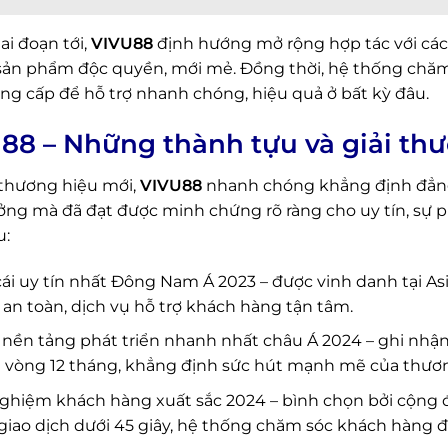
ai đoạn tới,
VIVU88
định hướng mở rộng hợp tác với cá
ản phẩm độc quyền, mới mẻ. Đồng thời, hệ thống chăm 
ng cấp để hỗ trợ nhanh chóng, hiệu quả ở bất kỳ đâu.
88 – Những thành tựu và giải th
thương hiệu mới,
VIVU88
nhanh chóng khẳng định đẳng 
ưởng mà đã đạt được minh chứng rõ ràng cho uy tín, sự p
u:
ái uy tín nhất Đông Nam Á 2023 – được vinh danh tại 
 an toàn, dịch vụ hỗ trợ khách hàng tận tâm.
 nền tảng phát triển nhanh nhất châu Á 2024 – ghi nhậ
 vòng 12 tháng, khẳng định sức hút mạnh mẽ của thươn
nghiệm khách hàng xuất sắc 2024 – bình chọn bởi cộng 
 giao dịch dưới 45 giây, hệ thống chăm sóc khách hàng 