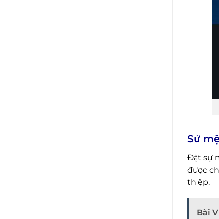
Sứ mệ
Đặt sự 
được ch
thiệp.
Bài V