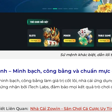
Sứ mệnh khác biệt, dẫn lối
nh – Minh bạch, công bằng và chuẩn mực 
minh bạch, công bằng làm giá trị cốt lõi, nhà cái ứng
ứng nhận bởi iTech Labs, đảm bảo mọi kết quả trò chơi
iết Liên Quan:
Nhà Cái Zowin - Sân Chơi Cá Cược Uy Tí