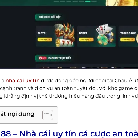
8
là
nhà cái uy tín
được đông đảo người chơi tại Châu Á lựa
cạnh tranh và dịch vụ an toàn tuyệt đối. Với kho game 
 khẳng định vị thế thương hiệu hàng đầu trong lĩnh vực 
ắt nội dung
88 – Nhà cái uy tín cá cược an t