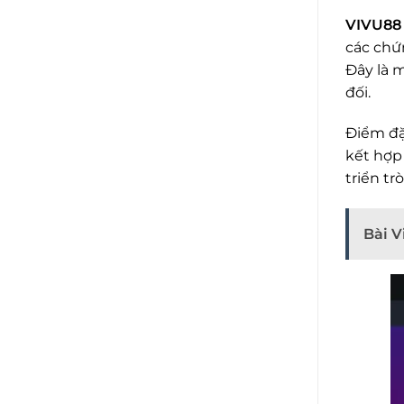
VIVU8
các chứ
Đây là 
đối.
Điểm đặ
kết hợp 
triển tr
Bài V