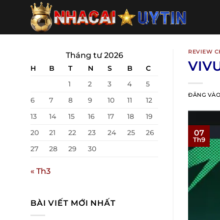
Bỏ
qua
nội
dung
REVIEW CH
Tháng tư 2026
VIVU
H
B
T
N
S
B
C
1
2
3
4
5
ĐĂNG VÀ
6
7
8
9
10
11
12
13
14
15
16
17
18
19
20
21
22
23
24
25
26
07
Th9
27
28
29
30
« Th3
BÀI VIẾT MỚI NHẤT