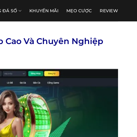
 ĐÁ SỐ
KHUYẾN MÃI
MẸO CƯỢC
REVIEW
ấp Cao Và Chuyên Nghiệp