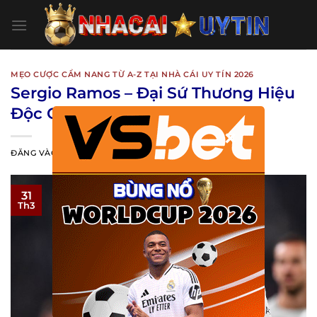
Bỏ
qua
nội
dung
MẸO CƯỢC CẨM NANG TỪ A-Z TẠI NHÀ CÁI UY TÍN 2026
Sergio Ramos – Đại Sứ Thương Hiệu
Độc Quyền Của Sunwin
×
ĐĂNG VÀO
31/03/2026
BỞI
EDITOR0SEO
31
Th3