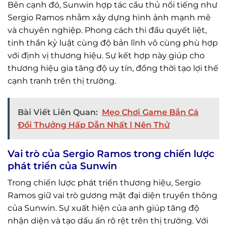
Bên cạnh đó, Sunwin hợp tác cầu thủ nổi tiếng như
Sergio Ramos nhằm xây dựng hình ảnh mạnh mẽ
và chuyên nghiệp. Phong cách thi đấu quyết liệt,
tinh thần kỷ luật cùng độ bản lĩnh vô cùng phù hợp
với định vị thương hiệu. Sự kết hợp này giúp cho
thương hiệu gia tăng độ uy tín, đồng thời tạo lợi thế
cạnh tranh trên thị trường.
Bài Viết Liên Quan:
Mẹo Chơi Game Bắn Cá
Đổi Thưởng Hấp Dẫn Nhất | Nên Thử
Vai trò của Sergio Ramos trong chiến lược
phát triển của Sunwin
Trong chiến lược phát triển thương hiệu, Sergio
Ramos giữ vai trò gương mặt đại diện truyền thông
của Sunwin. Sự xuất hiện của anh giúp tăng độ
nhận diện và tạo dấu ấn rõ rệt trên thị trường. Với