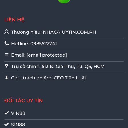
LIÊN HỆ
Thương hiệu: NHACAIUYTIN.COM.PH
Hotline: 0985522241
Email:
[email protected]
Trụ sở chính: 513 Đ. Gia Phú, P3, Q6, HCM
Chịu trách nhiệm: CEO Tiến Luật
ĐỐI TÁC UY TÍN
VIN88
SIN88