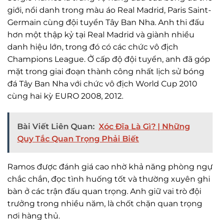
giới, nổi danh trong màu áo Real Madrid, Paris Saint-
Germain cùng đội tuyển Tây Ban Nha. Anh thi đấu
hơn một thập kỷ tại Real Madrid và giành nhiều
danh hiệu lớn, trong đó có các chức vô địch
Champions League. Ở cấp độ đội tuyển, anh đã góp
mặt trong giai đoạn thành công nhất lịch sử bóng
đá Tây Ban Nha với chức vô địch World Cup 2010
cùng hai kỳ EURO 2008, 2012.
Bài Viết Liên Quan:
Xóc Đĩa Là Gì? | Những
Quy Tắc Quan Trọng Phải Biết
Ramos được đánh giá cao nhờ khả năng phòng ngự
chắc chắn, đọc tình huống tốt và thường xuyên ghi
bàn ở các trận đấu quan trọng. Anh giữ vai trò đội
trưởng trong nhiều năm, là chốt chặn quan trọng
nơi hàng thủ.