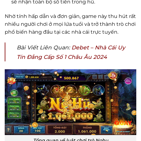
sẽ nhận toàn bộ số tiền trong hũ.
Nhờ tính hấp dẫn và đơn giản, game này thu hút rất
nhiều người chơi ở mọi lứa tuổi và trở thành trò chơi
phổ biến hàng đầu tại các nhà cái trực tuyến.
Bài Viết Liên Quan:
Debet – Nhà Cái Uy
Tín Đẳng Cấp Số 1 Châu Âu 2024
Tổng quan về luật chơi trò Nohu