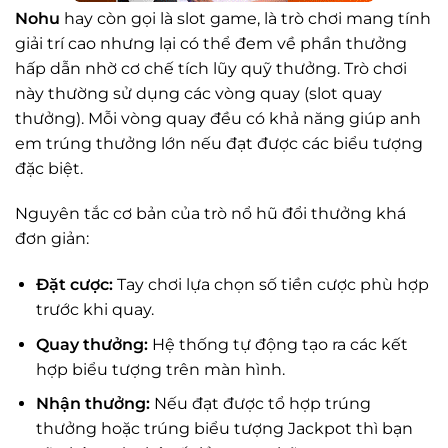
Nohu
hay còn gọi là slot game, là trò chơi mang tính
giải trí cao nhưng lại có thể đem về phần thưởng
hấp dẫn nhờ cơ chế tích lũy quỹ thưởng. Trò chơi
này thường sử dụng các vòng quay (slot quay
thưởng). Mỗi vòng quay đều có khả năng giúp anh
em trúng thưởng lớn nếu đạt được các biểu tượng
đặc biệt.
Nguyên tắc cơ bản của trò nổ hũ đổi thưởng khá
đơn giản:
Đặt cược:
Tay chơi lựa chọn số tiền cược phù hợp
trước khi quay.
Quay thưởng:
Hệ thống tự động tạo ra các kết
hợp biểu tượng trên màn hình.
Nhận thưởng:
Nếu đạt được tổ hợp trúng
thưởng hoặc trúng biểu tượng Jackpot thì bạn