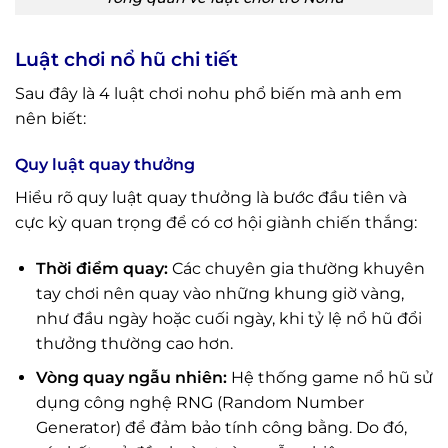
Luật chơi nổ hũ chi tiết
Sau đây là 4 luật chơi nohu phổ biến mà anh em
nên biết:
Quy luật quay thưởng
Hiểu rõ quy luật quay thưởng là bước đầu tiên và
cực kỳ quan trọng để có cơ hội giành chiến thắng:
Thời điểm quay:
Các chuyên gia thường khuyên
tay chơi nên quay vào những khung giờ vàng,
như đầu ngày hoặc cuối ngày, khi tỷ lệ nổ hũ đổi
thưởng thường cao hơn.
Vòng quay ngẫu nhiên:
Hệ thống game nổ hũ sử
dụng công nghệ RNG (Random Number
Generator) để đảm bảo tính công bằng. Do đó,