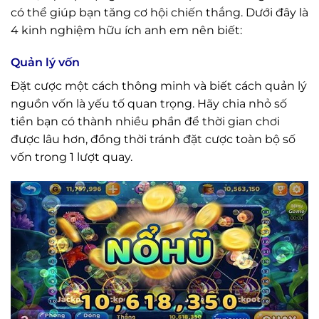
có thể giúp bạn tăng cơ hội chiến thắng. Dưới đây là
4 kinh nghiệm hữu ích anh em nên biết:
Quản lý vốn
Đặt cược một cách thông minh và biết cách quản lý
nguồn vốn là yếu tố quan trọng. Hãy chia nhỏ số
tiền bạn có thành nhiều phần để thời gian chơi
được lâu hơn, đồng thời tránh đặt cược toàn bộ số
vốn trong 1 lượt quay.