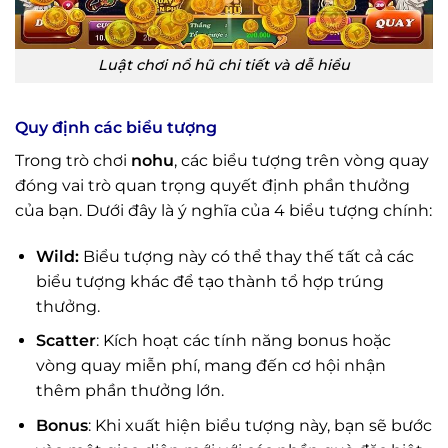
Luật chơi nổ hũ chi tiết và dễ hiểu
Quy định các biểu tượng
Trong trò chơi
nohu
, các biểu tượng trên vòng quay
đóng vai trò quan trọng quyết định phần thưởng
của bạn. Dưới đây là ý nghĩa của 4 biểu tượng chính:
Wild:
Biểu tượng này có thể thay thế tất cả các
biểu tượng khác để tạo thành tổ hợp trúng
thưởng.
Scatter
: Kích hoạt các tính năng bonus hoặc
vòng quay miễn phí, mang đến cơ hội nhận
thêm phần thưởng lớn.
Bonus
: Khi xuất hiện biểu tượng này, bạn sẽ bước