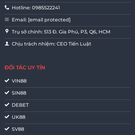
Hotline: 0985522241
Email:
[email protected]
Trụ sở chính: 513 Đ. Gia Phú, P3, Q6, HCM
Chịu trách nhiệm: CEO Tiến Luật
ĐỐI TÁC UY TÍN
VIN88
SIN88
DEBET
UK88
SV88