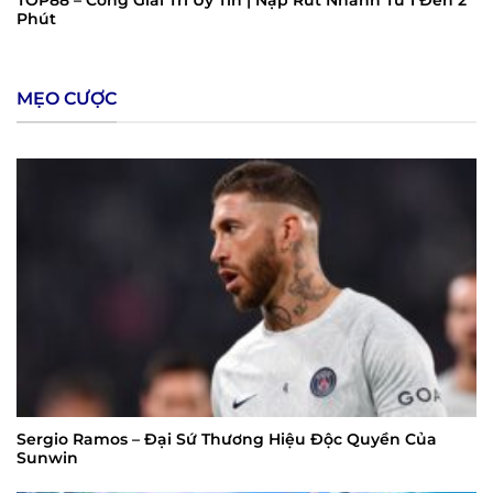
Phút
MẸO CƯỢC
Sergio Ramos – Đại Sứ Thương Hiệu Độc Quyền Của
Sunwin