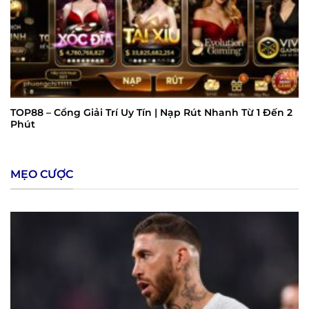
TOP88 – Cổng Giải Trí Uy Tín | Nạp Rút Nhanh Từ 1 Đến 2
Phút
MẸO CƯỢC