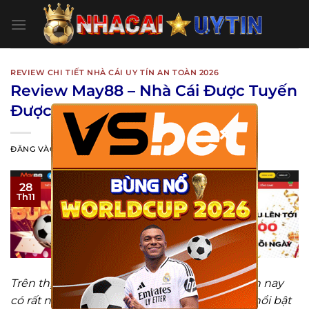
Bỏ
qua
nội
dung
REVIEW CHI TIẾT NHÀ CÁI UY TÍN AN TOÀN 2026
Review May88 – Nhà Cái Được Tuyến
Được Yêu Thích Nhất 2024
×
ĐĂNG VÀO
28/11/2024
BỞI
28
Th11
Trên thị trường giải trí trực tuyến nước ta hiện nay
có rất nhiều nhà cái đang hoạt động nhưng nổi bật