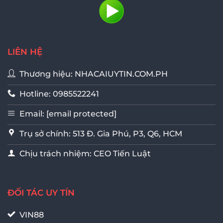
LIÊN HỆ
Thương hiệu: NHACAIUYTIN.COM.PH
Hotline: 0985522241
Email:
[email protected]
Trụ sở chính: 513 Đ. Gia Phú, P3, Q6, HCM
Chịu trách nhiệm: CEO Tiến Luật
ĐỐI TÁC UY TÍN
VIN88