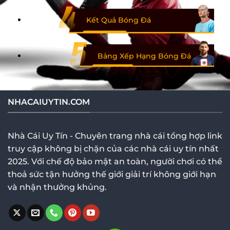
Kết Quả Bóng Đá
Bảng Xếp Hạng Bóng Đá
NHACAIUYTIN.COM
Nhà Cái Uy Tín - Chuyên trang nhà cái tổng hợp link
truy cập không bị chặn của các nhà cái uy tín nhất
2025. Với chế độ bảo mật an toàn, người chơi có thể
thoả sức tận hưởng thế giới giải trí không giới hạn
và nhận thưởng khủng.