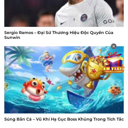
Sergio Ramos – Đại Sứ Thương Hiệu Độc Quyền Của
Sunwin
✕
Súng Bắn Cá – Vũ Khí Hạ Gục Boss Khủng Trong Tích Tắc