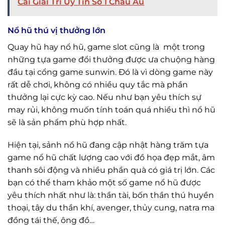
Cái Giải Trí Uy Tín Số 1 Châu Âu
Nổ hũ thú vị thưởng lớn
Quay hũ hay nổ hũ, game slot cũng là một trong
những tựa game đổi thưởng được ưa chuộng hàng
đầu tại cổng game sunwin. Đó là vì dòng game này
rất dễ chơi, không có nhiều quy tắc mà phần
thưởng lại cực kỳ cao. Nếu như bạn yêu thích sự
may rủi, không muốn tính toán quá nhiều thì nổ hũ
sẽ là sản phẩm phù hợp nhất.
Hiện tại, sảnh nổ hũ đang cập nhật hàng trăm tựa
game nổ hũ chất lượng cao với đồ họa đẹp mắt, âm
thanh sôi động và nhiều phần quà có giá trị lớn. Các
bạn có thể tham khảo một số game nổ hũ được
yêu thích nhất như là: thần tài, bốn thần thú huyền
thoại, tây du thần khí, avenger, thủy cung, natra ma
đồng tái thế, ông đồ…