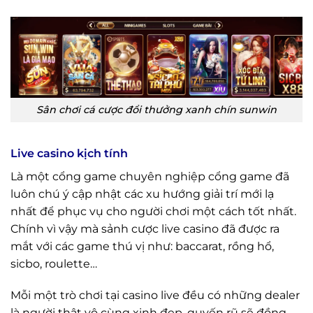
Sân chơi cá cược đổi thưởng xanh chín sunwin
Live casino kịch tính
Là một cổng game chuyên nghiệp cổng game đã
luôn chú ý cập nhật các xu hướng giải trí mới lạ
nhất để phục vụ cho người chơi một cách tốt nhất.
Chính vì vậy mà sảnh cược live casino đã được ra
mắt với các game thú vị như: baccarat, rồng hổ,
sicbo, roulette…
Mỗi một trò chơi tại casino live đều có những dealer
là người thật vô cùng xinh đẹp, quyến rũ sẽ đồng