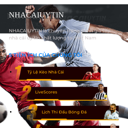
NHACAIUYTIN
NHACAIUYTIN là chuyên trang đánh giá top
nhà cái uy tín chất lượng tại Việt Nam
5 TIỆN ÍCH CỦA CHÚNG TÔI
Tỷ Lệ Kèo Nhà Cái
LiveScores
Lịch Thi Đấu Bóng Đá