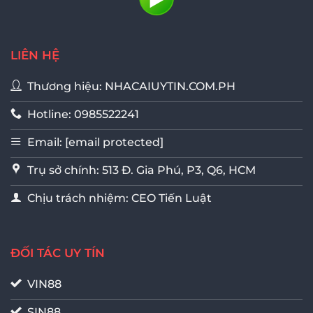
LIÊN HỆ
Thương hiệu: NHACAIUYTIN.COM.PH
Hotline: 0985522241
Email:
[email protected]
Trụ sở chính: 513 Đ. Gia Phú, P3, Q6, HCM
Chịu trách nhiệm: CEO Tiến Luật
ĐỐI TÁC UY TÍN
VIN88
SIN88